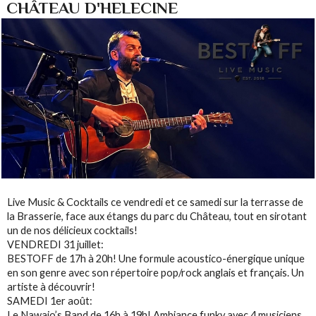
CHÂTEAU D'HELECINE
Live Music & Cocktails ce vendredi et ce samedi sur la terrasse de
la Brasserie, face aux étangs du parc du Château, tout en sirotant
un de nos délicieux cocktails!
VENDREDI 31 juillet:
BESTOFF de 17h à 20h! Une formule acoustico-énergique unique
en son genre avec son répertoire pop/rock anglais et français. Un
artiste à découvrir!
SAMEDI 1er août:
Le Nawajo’s Band de 16h à 19h! Ambiance funky avec 4 musiciens