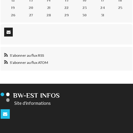
12
13
14
15
16
17
18
19
20
21
22
23
24
25
26
27
28
29
30
31
S'abonner au flux RSS
S'abonner au flux ATOM
BW-EST INFOS
Site d'informations