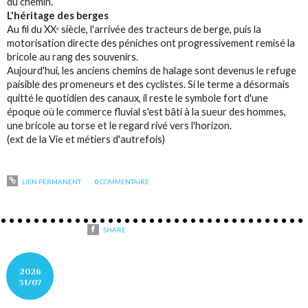
du chemin.
L'héritage des berges
Au fil du XXᵉ siècle, l'arrivée des tracteurs de berge, puis la
motorisation directe des péniches ont progressivement remisé la
bricole au rang des souvenirs.
Aujourd'hui, les anciens chemins de halage sont devenus le refuge
paisible des promeneurs et des cyclistes. Si le terme a désormais
quitté le quotidien des canaux, il reste le symbole fort d'une
époque où le commerce fluvial s'est bâti à la sueur des hommes,
une bricole au torse et le regard rivé vers l'horizon.
(ext de la Vie et métiers d'autrefois)
LIEN PERMANENT
0
COMMENTAIRE
SHARE
2026
31/07