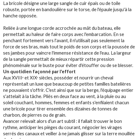
La bricole désigne une large sangle de cuir épais ou de toile
robuste, portée en bandoulière sur le torse, de l'épaule jusqu'à la
hanche opposée.
Reliée à une longue corde accrochée au mât du bateau, elle
permettait au haleur de faire corps avec l'embarcation. En se
penchant fortement vers l'avant, il n'utilisait pas seulement la
force de ses bras, mais tout le poids de son corps et la poussée de
ses jambes pour vaincre l'immense résistance de l'eau. La largeur
de la sangle permettait de mieux répartir cette pression
phénoménale sur le buste pour éviter d'étouffer ou de se blesser.
Un quotidien façonné par l'effort
Aux XVIIIᵉ et XIXᵉ siècles, posséder et nourrir un cheval
représentait un luxe que beaucoup de petites familles batelières
ne pouvaient s'offrir. C'est ainsi que sur la berge, l'équipage entier
s'attelait à la tâche. Pliés en deux face au vent, à la pluie ou au
soleil couchant, hommes, femmes et enfants s'enfilaient chacun
une bricole pour tirer ensemble des dizaines de tonnes de
charbon, de pierres ou de grain.
Avancer relevait alors d'un art subtil : il fallait trouver le bon
rythme, anticiper les pièges du courant, négocier les virages
serrés des canaux et veiller à ne jamais glisser sur la terre mouillée